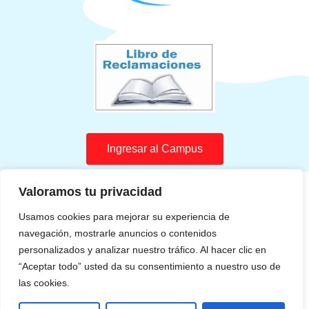
Ingresar al Campus
Valoramos tu privacidad
Usamos cookies para mejorar su experiencia de
navegación, mostrarle anuncios o contenidos
personalizados y analizar nuestro tráfico. Al hacer clic en
© 2026Súper Bebés Latinos
“Aceptar todo” usted da su consentimiento a nuestro uso de
Todos los Derechos Reservados – Create by
TWSP
las cookies.
Términos y Condiciones
Libro de Reclamaciones
Política de Privacidad