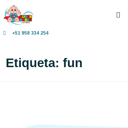
Grupo d
+51 958 334 254
Etiqueta:
fun