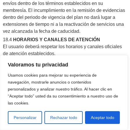
envíos dentro de los términos establecidos en su
membresía. El incumplimiento en la remisión de evidencias
dentro del periodo de vigencia del plan no dará lugar a
extensiones de tiempo ni a la reactivación de servicios una
vez alcanzada la fecha de caducidad.
18.4
HORARIOS Y CANALES DE ATENCIÓN
El usuario deberá respetar los horarios y canales oficiales
de atención establecidos.
Las comunicaciones realizadas fuera del horario laboral
no
Valoramos tu privacidad
generan obligación de respuesta ni derecho a reclamo
.
Usamos cookies para mejorar su experiencia de
El uso indebido de los canales, incluyendo insistencia o
navegación, mostrarle anuncios o contenidos
comunicaciones fuera de horario, podrá ser considerado
personalizados y analizar nuestro tráfico. Al hacer clic en
hostigamiento
.
“Aceptar todo” usted da su consentimiento a nuestro uso de
CONDUCTA DEL USUARIO
las cookies.
El usuario se compromete a mantener una conducta
basada en el respeto y la buena fe.
Personalizar
Rechazar todo
Aceptar todo
Cualquier acto de
faltas de respeto, agresión verbal,
hostigamiento o conducta inapropiada
hacia el personal